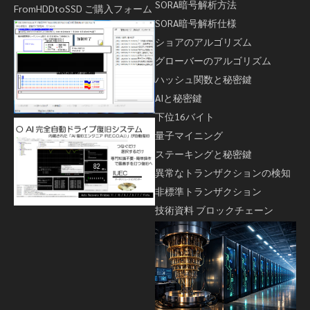
SORA暗号解析方法
FromHDDtoSSD ご購入フォーム
SORA暗号解析仕様
ショアのアルゴリズム
グローバーのアルゴリズム
ハッシュ関数と秘密鍵
AIと秘密鍵
下位16バイト
量子マイニング
ステーキングと秘密鍵
異常なトランザクションの検知
非標準トランザクション
技術資料 ブロックチェーン