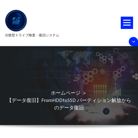
コ
ン
テ
ン
ツ
分散型ドライブ検査・復旧システム
へ
ス
キ
ッ
プ
ホームページ
>
【データ復旧】FromHDDtoSSD パーティション解放から
のデータ復旧