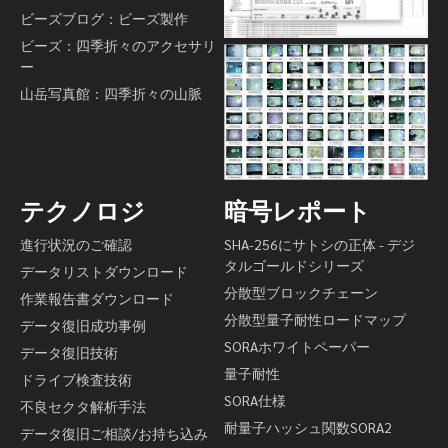
ビーズブログ：ビーズ製作
ビーズ：四季折々のアクセサリ
ー
山岳写真館：四季折々の山脈
テクノロジ
暗号レポート
進行状況のご確認
SHA-256にサトシの正体 - デジ
タルゴールドシリーズ
データリストダウンロード
分散型ブロックチェーン
作業報告書ダウンロード
分散型量子耐性ロードマップ
データ復旧成功事例
SORAホワイトペーパー
データ復旧技術
量子耐性
ドライブ検査技術
SORA仕様
不良セクタ解析手法
耐量子ハッシュ関数SORA2
データ復旧ご相談/お持ち込み