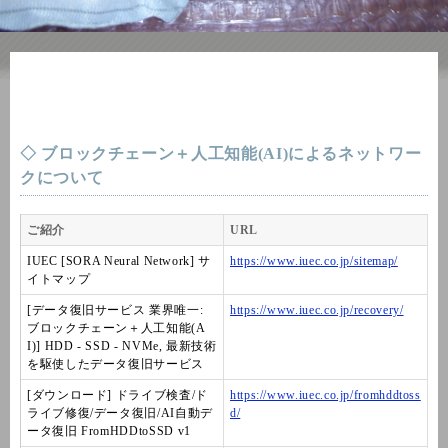
◇ ブロックチェーン＋人工知能(AI)によるネットワー
クについて
ご紹介
URL
IUEC [SORA Neural Network] サ
https://www.iuec.co.jp/sitemap/
イトマップ
[データ復旧サービス 業界唯一:
https://www.iuec.co.jp/recovery/
ブロックチェーン＋人工知能(A
I)] HDD - SSD - NVMe, 最新技術
を駆使したデータ復旧サービス
[ダウンロード] ドライブ検査/ド
https://www.iuec.co.jp/fromhddtoss
ライブ修復/データ復旧/AI自動デ
d/
ータ復旧 FromHDDtoSSD v1