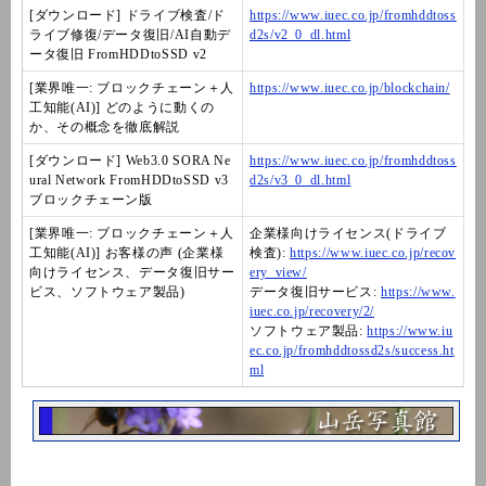
[ダウンロード] ドライブ検査/ド
https://www.iuec.co.jp/fromhddtoss
ライブ修復/データ復旧/AI自動デ
d2s/v2_0_dl.html
ータ復旧 FromHDDtoSSD v2
[業界唯一: ブロックチェーン＋人
https://www.iuec.co.jp/blockchain/
工知能(AI)] どのように動くの
か、その概念を徹底解説
[ダウンロード] Web3.0 SORA Ne
https://www.iuec.co.jp/fromhddtoss
ural Network FromHDDtoSSD v3
d2s/v3_0_dl.html
ブロックチェーン版
[業界唯一: ブロックチェーン＋人
企業様向けライセンス(ドライブ
工知能(AI)] お客様の声 (企業様
検査):
https://www.iuec.co.jp/recov
向けライセンス、データ復旧サー
ery_view/
ビス、ソフトウェア製品)
データ復旧サービス:
https://www.
iuec.co.jp/recovery/2/
ソフトウェア製品:
https://www.iu
ec.co.jp/fromhddtossd2s/success.ht
ml