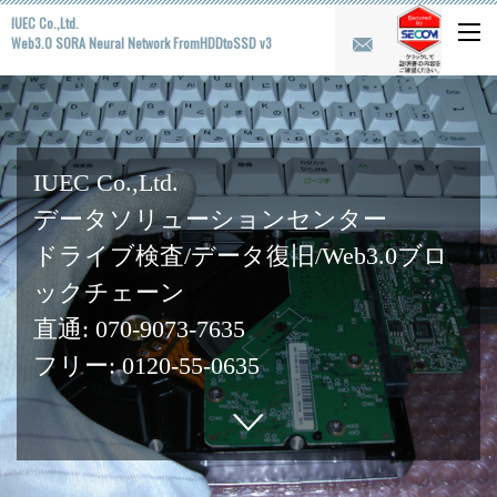
IUEC Co.,Ltd.
Web3.0 SORA Neural Network FromHDDtoSSD v3
IUEC Co.,Ltd.
データソリューションセンター
ドライブ検査/データ復旧/Web3.0ブロ
ックチェーン
直通: 070-9073-7635
フリー: 0120-55-0635