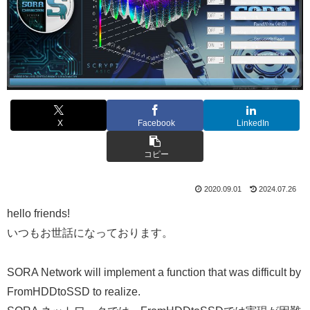
X
Facebook
LinkedIn
コピー
2020.09.01
2024.07.26
hello friends!
いつもお世話になっております。
SORA Network will implement a function that was difficult by
FromHDDtoSSD to realize.