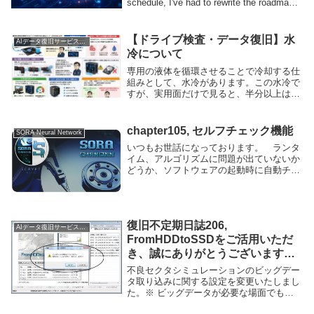
schedule, I've had to rewrite the roadmap
seve...
【ドライブ検査・データ復旧】水
AIデータ復旧サービスについて
冷について
専用の液体を循環させることで冷却する仕
組みとして、水冷があります。この水冷で
すが、実用面だけで見ると、半分以上は趣
味の領域に近いと感じております。たしか
に、冷却効果が高いと感じられる場面はあ
ります。高負荷環境では温度を抑えやす
chapter105, セルフチェック機能
SORA Neural Network
く、見た目のインパクトもあります。しか
いつもお世話になっております。 ランタ
し、その分のコスト、メンテナンスの手
イム、アルゴリズムに問題が出ていないか
間、そして水漏れリスクまで考慮した場
どうか、ソフトウェアの起動時に自動チェ
合、本当に導入すべきかどうかは慎重に判
ックする「セルフチェック」を導入してお
断する必要があります。
ります。 -serverで起動するときには、こ
れを起動時に行うことにより、事前に、ハ
ード...
復旧不定期日誌206,
AIデータ復旧サービスについて
FromHDDtoSSDをご活用いただ
き、誠にありがとうございます。6
月28日、Build：2678をリリース
不良セクタシミュレーションのビッグデー
いたします
タ取り込みに関する設定を変更いたしまし
た。※ ビッグデータが必要な場面でも、
その受信を「必須」から「任意」に変更し