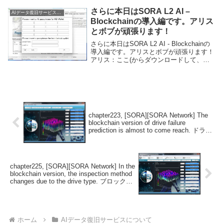
ております。
さらに本日はSORA L2 AI –
AIデータ復旧サービスについて
Blockchainの導入編です。アリス
とボブが頑張ります！
さらに本日はSORA L2 AI - Blockchainの
導入編です。アリスとボブが頑張ります！
アリス：ここ(からダウンロードして、起
動するだけよ。64ビット版を選択しましょ
う。さすがに32ビット版はもう必要ないか
な。必要なライブラリはす...
chapter223, [SORA][SORA Network] The
blockchain version of drive failure
prediction is almost to come reach. ドライ
ブ故障予測のブロックチェーンバージョン
は、ほぼ実現に近づいています。
chapter225, [SORA][SORA Network] In the
blockchain version, the inspection method
changes due to the drive type. ブロックチ
ェーン版では、ドライブの種類により、検
査方法が変わります。
ホーム
AIデータ復旧サービスについて