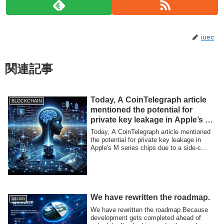
iuec
関連記事
Today, A CoinTelegraph article
BLOCKCHAIN
mentioned the potential for
private key leakage in Apple’s M
series chips due to a side-
Today, A CoinTelegraph article mentioned
channel attack
the potential for private key leakage in
Apple's M series chips due to a side-c...
We have rewritten the roadmap.
bitcoin
We have rewritten the roadmap.Because
development gets completed ahead of