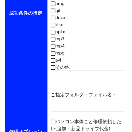
bmp
gif
成功条件の指定
docx
xlsx
pptx
mp3
mp4
mpg
avi
その他
ご指定フォルダ・ファイル名：
パソコン本体ごと修理依頼した
い(追加：新品ドライブ代金)
修理オプション