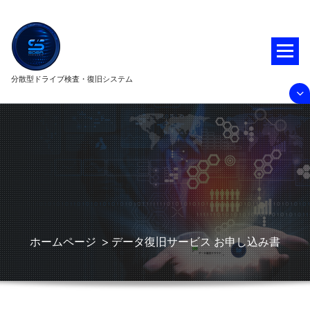
コ
ン
テ
ン
ツ
分散型ドライブ検査・復旧システム
へ
ス
キ
ッ
プ
ホームページ
>
データ復旧サービス お申し込み書