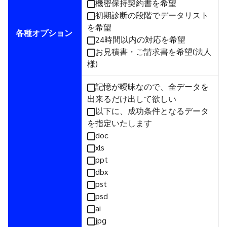
機密保持契約書を希望
初期診断の段階でデータリスト
を希望
各種オプション
24時間以内の対応を希望
お見積書・ご請求書を希望(法人
様)
記憶が曖昧なので、全データを
出来るだけ出して欲しい
以下に、成功条件となるデータ
を指定いたします
doc
xls
ppt
dbx
pst
psd
ai
jpg